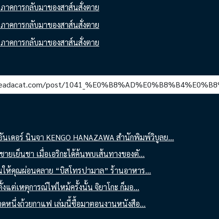
ันเดอร์ นินจา KENGO HANAZAWA สำนักพิมพ์วิบูลย...
าชายเย็นชา เมื่อเอริกะได้ค้นพบเส้นทางของตั...
์อุ่นให้คุณผ่อนคลาย “บิสโทรปามาล” ร้านอาหาร...
้งแต่เหตุการณ์ไฟไหม้ครั้งนั้น จิยาโกะ ก็มอ...
าดหนึ่งถ้วยกาแฟ เล่มนี้ซื้อมาตอนงานหนังสือ...