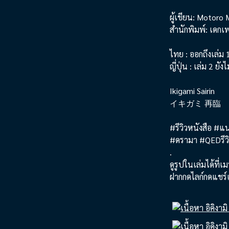
ผู้เขียน: Motoro
สำนักพิมพ์: เดก
ไทย : ออกถึงเล่ม 
ญี่ปุ่น : เล่ม 2 ยัง
Ikigami Sairin
イキガミ 再臨
#รีวิวหนังสือ #แน
#ดรามา #QEDรีวิ
.
ดูรูปในเล่มได้ที่เ
ฝากกดไลก์กดแชร์เ