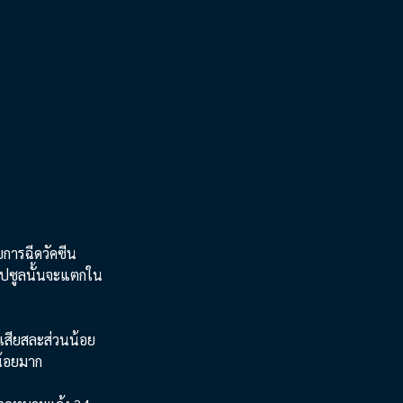
บการฉีดวัคซีน
คปซูลนั้นจะแตกใน
 เสียสละส่วนน้อย
น้อยมาก