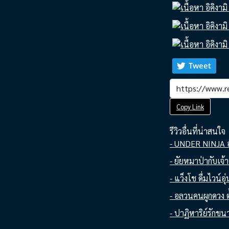
Tweet
Copy Link
รีวิวอื่นที่น่าสนใจ
- UNDER NINJA อ
- ยัยหมาป่ากับเจ้
- แว็งโช ดื่มไวน
- อลวนคนผูกดวง ตั
- ปาฏิหาริย์รักขน