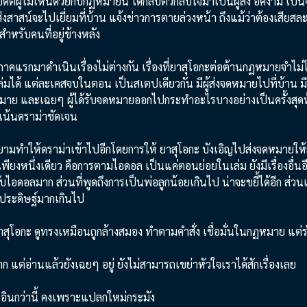
อดีตผู้ไม่เห็นด้วยกับกฏหมายนี้ ได้กลับตัวกลับใจมาเป็นผู้ส่ง อิคิงามิ เ
ส่งสาสน์จะไปเยี่ยมที่บ้าน แจ้งข่าวการตายล่วงหน้า ถึงแม้ว่าต้องเสียสละ
หรับคนที่อยู่ข้างหลัง
าคแรกมาดำเนินเรื่องไม่ต่างกัน เรื่องที่ยาสุโอกะต่อต้านกฏหมายจำไม่ไ
่มได้ แต่ละเคสจบในตอน เป็นสเตปเดียวกัน มีผู้ส่งจดหมายไปที่บ้าน มีรี
มากมาย และเฉยๆ ผู้ได้รับจดหมายออกไปกระทำอะไรบางอย่างเป็นครั้งสุดท
องเน้นดราม่าชัดเจน
ยามทำให้ดราม่าเข้าไปอีกโดยการให้ ยาสุโอกะ บังเอิญไปส่งจดหมายให้ล
เพียงหนึ่งเดียว คือการตามไอดอล เป็นแค่ตอนย่อยในเล่ม ยังมีเรื่องอื่นอีก 
บไอดอลมาก ส่วนที่พูดถึงการเป็นพ่อลูกน้อยเกินไป น่าจะขยี้ได้อีก ส่วนเรื่
ประดิษฐ์มากเกินไป
ยาสุโอกะ ดูทรงเหมือนถูกล้างสมอง ทำตามคำสั่ง เชื่อมั่นในกฏหมาย แต่ร
ก แต่อ่านแล้วยังเฉยๆ อยู่ ยังไม่สามารถเขย่าหัวใจเราได้สักเรื่องเลย
ินกว่านี้ คงเพราะแปลกใหม่กระมัง