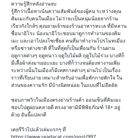
ความรู้สึกหลังอ่านจบ
รู้สึกว่าเนื้อหาเน้นความสัมพันธ์ของผู้คน ระหว่างคุณ
คิมเมะกับคนในเมือง ไม่ว่าจะเป็นหนุ่มน้อยจากร้าน
เรียวกังใกล้ๆ คุณยายเจ้าของร้านอาหารทะเล ที่มีหลาน
ชื่อนาอิโระ น้องนาอิโระชอบมาดูการทำงานของคิม
เมะ และเอาไปลงโซเชี่ยล คนที่มาทำงานโปรโมทเมือง
หรือชาวต่างชาติ ที่ในที่สุดก็เป็นเพื่อนกัน ร้านผ่าน
ฤดูกาลต่างๆ ฤดูหนาว ฤดูใบไม้ผลิ ฤดูใบไม้ร่วง บางทีก็
มีเสื้อผ้าส่งมาเยอะแยะ บางทีก็ว่างจนต้องหางานเพิ่ม
ระหว่างนั้นในเมืองก็มีเทศกาลต่างๆ ผ่านไป เป็นเรื่อง
ราวที่เรียบง่าย เหมาะสำหรับอ่านเพื่อพักกายพักใจ ใน
ส่วนของความรัก มีบ้างนิดหน่อย ในแบบที่ไม่อึดอัด
ชอบภาพวิวในเมืองตรงย่านร้านค้า ออนเซ็นที่คิมเมะ
ชอบไปดูผ่อนคลายดี ตรงอาตามิมีพิพิธภัณฑ์ 18+ อยู่
ด้วย อันนี้แปลกดี
เคยรีวิวไปแล้วเล่มแรกๆ ที่
https://www.readacat.com/post/997