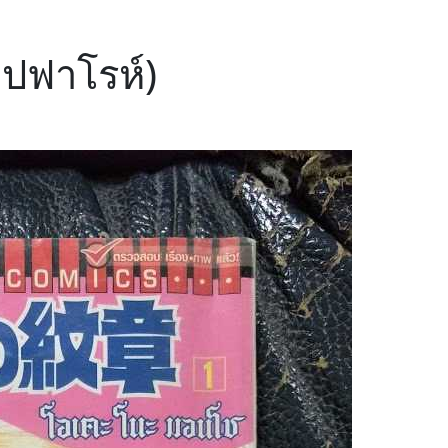
ปฟาโรห์)