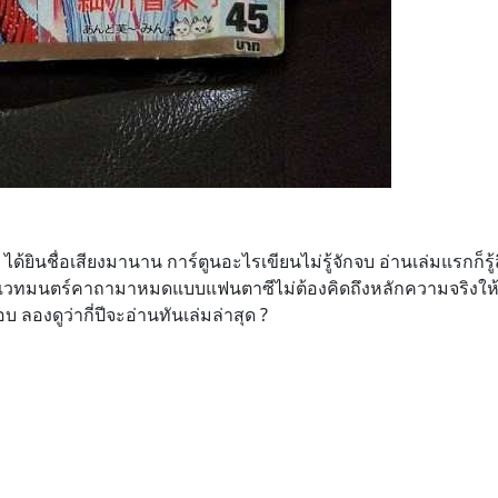
 ได้ยินชื่อเสียงมานาน การ์ตูนอะไรเขียนไม่รู้จักจบ อ่านเล่มแรกก็รู
นเร็ว เวทมนตร์คาถามาหมดแบบแฟนตาซีไม่ต้องคิดถึงหลักความจริงให้ว
 ลองดูว่ากี่ปีจะอ่านทันเล่มล่าสุด ?