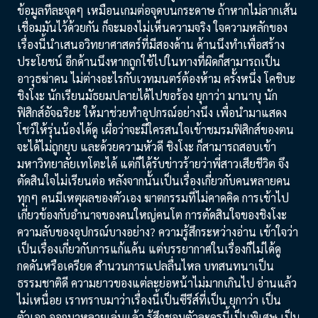
ข้อมูลทีละจุดๆ เหมือนเกมต่อจุดบนกระดาษ ถ้าหากไม่ลากเส้น
เชื่อมมันไว้ด้วยกัน ก็จะมองไม่เห็นความจริง ใจความหลักของ
เรื่องนี้นำเสนอวิทยาศาสตร์ที่มีสองด้าน ด้านนึงทำเพื่อสร้าง
ประโยชน์ อีกด้านนึงหากถูกใช้ไปในทางที่ผิดก็สามารถเป็น
อาวุธฆ่าคน ไม่ต่างอะไรกับเวทมนตร์ต้องห้าม ครั้งหนึ่ง โคชิบะ
ชิงโงะ นักเรียนมัธยมปลายได้ไปขอร้อง ยุกาว่า มานาบุ นัก
ฟิสิกส์อัจฉริยะ ให้มาช่วยทำอุปกรณ์อย่างนึง เพื่อนำมาแสดง
โชว์ให้รุ่นน้องได้ดู เผื่อว่าจะมีใครสนใจเข้าชมรมฟิสิกส์ของตน
จะได้ไม่ถูกยุบ และด้วยความหัวดี ชิงโงะ ก็สามารถสอบเข้า
มหาวิทยาลัยเทโตะได้ แต่ก็ได้รับข่าวร้ายว่าพี่สาวเสียชีวิต จึง
ตัดสินใจไม่เรียนต่อ หลังจากนั้นเป็นเรื่องเกี่ยวกับคนหลายคน
ทุกๆ คนมีเหตุผลของตัวเอง ฆาตกรรมที่ไม่คาดคิด การเข้าไป
เกี่ยวข้องกับอำนาจของคนใหญ่คนโต การตัดสินใจของชิงโงะ
ความลับของอุปกรณ์บางอย่าง? ความรู้สึกระหว่างอ่าน เข้าใจว่า
เป็นเรื่องเกี่ยวกับการแก้แค้น แต่บรรยากาศในเรื่องก็ไม่ได้ดู
กดดันหรือเครียด สำนวนการแปลลื่นไหล บทสนทนาเป็น
ธรรมชาติดี ความยาวของแต่ละย่อหน้าไม่มากเกินไป อ่านแล้ว
ไม่เหนื่อย เราทราบมาว่าเรื่องนี้เป็นซีรีส์ที่เป็น ยุกาว่า เป็น
ตัวเอก ออกมาหลายเล่มแล้ว รู้สึกชอบตัวละครนี้เป็นพิเศษ เป็น