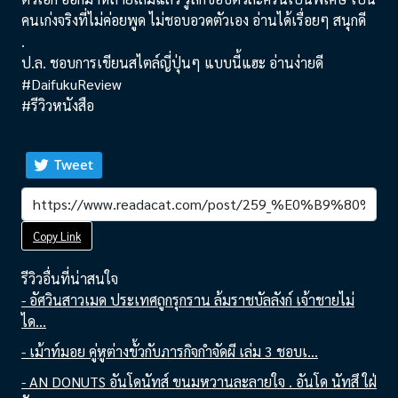
คนเก่งจริงที่ไม่ค่อยพูด ไม่ชอบอวดตัวเอง อ่านได้เรื่อยๆ สนุกดี
.
ป.ล. ชอบการเขียนสไตล์ญี่ปุ่นๆ แบบนี้แฮะ อ่านง่ายดี
#DaifukuReview
#รีวิวหนังสือ
Tweet
Copy Link
รีวิวอื่นที่น่าสนใจ
- อัศวินสาวเมด ประเทศถูกรุกราน ล้มราชบัลลังก์ เจ้าชายไม่
ได...
- เม้าท์มอย คู่หูต่างขั้วกับภารกิจกําจัดผี เล่ม 3 ชอบเ...
- AN DONUTS อันโดนัทส์ ขนมหวานละลายใจ . อันโด นัทสึ ใฝ่