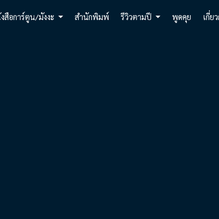
ังสือการ์ตูน/มังงะ
สำนักพิมพ์
รีวิวตามปี
พูดคุย
เกี่ย