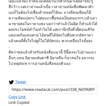
เยอะแล้วมั้ง ถ้าคนไม่เคยอ่านไรพวกนี้มาเลยอาจจะรู้
สึกว้าว แต่เราอ่านแล้วเบื่อ เวลาอ่านหนังสือพัฒนาตัว
เองก็ไม่ต้องไปเชื่อเค้าหมดก็ได้นะ บางทีคนเขียนก็มี
ความคิดแปลกๆ ไปต่อแถวซื้อของเป็นคนแรกๆ แล้วเอา
มาขายต่อในราคาแพง บอกว่าทำแล้วไม่ผิด ก็ทำแล้วได้
ผลประโยชน์ทำไมทำไม่ได้ แต่เรานึกถึงตั๋วผีคอนเสิร์ต
แย่งกดกันแทบตาย ไอ้คนที่ได้บัตรไปคือพวกอัพราคา
แล้วคนที่ตั้งใจไปดูก็ไม่ได้บัตรอ่ะ พวกเหลือบไรมั้ยล่ะ
.
คิดว่าพอแล้วสำหรับหนังสือแนวนี้ ปีนี้คงจะไปอ่านแนว
อื่นๆ แทน นิยายแฟนตาซี นิยายจีน ก็น่าสนใจ อยากจะ
ไป explore การอ่านหนังสือของตัวเอง
Tweet
Copy Link
Link Copied