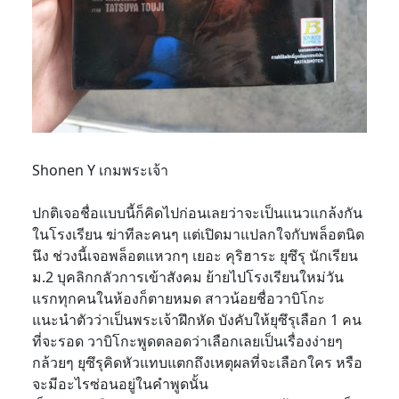
Shonen Y เกมพระเจ้า
ปกติเจอชื่อแบบนี้ก็คิดไปก่อนเลยว่าจะเป็นแนวแกล้งกัน
ในโรงเรียน ฆ่าทีละคนๆ แต่เปิดมาแปลกใจกับพล็อตนิด
นึง ช่วงนี้เจอพล็อตแหวกๆ เยอะ คุริฮาระ ยุซึรุ นักเรียน
ม.2 บุคลิกกลัวการเข้าสังคม ย้ายไปโรงเรียนใหม่วัน
แรกทุกคนในห้องก็ตายหมด สาวน้อยชื่อวาบิโกะ
แนะนำตัวว่าเป็นพระเจ้าฝึกหัด บังคับให้ยุซึรุเลือก 1 คน
ที่จะรอด วาบิโกะพูดตลอดว่าเลือกเลยเป็นเรื่องง่ายๆ
กล้วยๆ ยุซึรุคิดหัวแทบแตกถึงเหตุผลที่จะเลือกใคร หรือ
จะมีอะไรซ่อนอยู่ในคำพูดนั้น