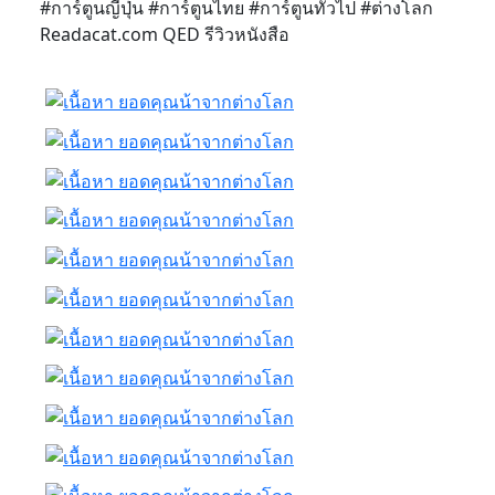
#การ์ตูนญี่ปุ่น #การ์ตูนไทย #การ์ตูนทั่วไป #ต่างโลก
Readacat.com QED รีวิวหนังสือ