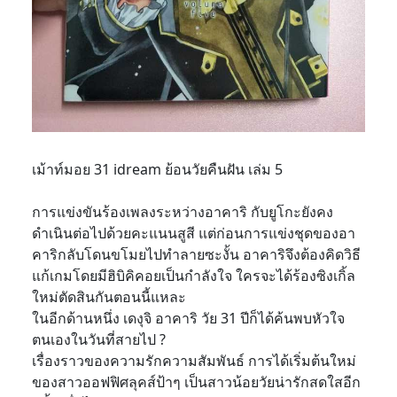
เม้าท์มอย 31 idream ย้อนวัยคืนฝัน เล่ม 5
การแข่งขันร้องเพลงระหว่างอาคาริ กับยูโกะยังคง
ดำเนินต่อไปด้วยคะแนนสูสี แต่ก่อนการแข่งชุดของอา
คาริกลับโดนขโมยไปทำลายซะงั้น อาคาริจึงต้องคิดวิธี
แก้เกมโดยมีฮิบิคิคอยเป็นกำลังใจ ใครจะได้ร้องซิงเกิ้ล
ใหม่ตัดสินกันตอนนี้แหละ
ในอีกด้านหนึ่ง เดงุจิ อาคาริ วัย 31 ปีก็ได้ค้นพบหัวใจ
ตนเองในวันที่สายไป ?
เรื่องราวของความรักความสัมพันธ์ การได้เริ่มต้นใหม่
ของสาวออฟฟิศลุคส์ป้าๆ เป็นสาวน้อยวัยน่ารักสดใสอีก