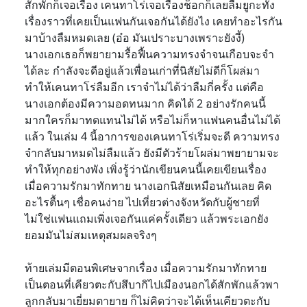
สักพักก็เจอเรื่อง เคนทาโร่เจอเรื่องช็อกก็เลยลืมยูกะทั้ง
เรื่องราวที่เคยเป็นแฟนกันเจอกันได้ยังไง เคยทำอะไรกัน
มาบ้างลืมหมดเลย (อ๋อ มันเปราะบางเพราะยังงี้)
นางเอกเธอก็พยายามรื้อฟื้นความทรงจำจนเกือบจะจำ
ได้ละ กำลังจะดีอยู่แล้วเพื่อนเก่าที่นิสัยไม่ดีก็โผล่มา
ทำให้เคนทาโร่ลืมอีก เราจำไม่ได้ว่าลืมกี่ครั้ง แต่คือ
นางเอกต้องมีความอดทนมาก คิดได้ 2 อย่างรักคนนี้
มากใครก็มาทดแทนไม่ได้ หรือไม่ก็หาแฟนคนอื่นไม่ได้
แล้ว ในเล่ม 4 นี้อาการของเคนทาโร่เริ่มจะดี ความทรง
จำกลับมาหมดไม่ลืมแล้ว ยังมีตัวร้ายโผล่มาพยายามจะ
ทำให้ทุกอย่างพัง เพิ่งรู้ว่านักเขียนคนนี้เคยเขียนเรื่อง
เมื่อความรักมาทักทาย นางเอกนิสัยเหมือนกันเลย คิด
อะไรตื้นๆ เชื่อคนง่าย ไปเที่ยวต่างจังหวัดกับผู้ชายที่
ไม่ใช่แฟนแถมเพิ่งเจอกันแค่ครั้งเดียว แล้วพระเอกยัง
ยอมมันไม่สมเหตุสมผลจริงๆ
ท้ายเล่มมีตอนพิเศษจากเรื่อง เมื่อความรักมาทักทาย
เป็นตอนที่เคียวตะกับสึบากิไปเมืองนอกได้สักพักแล้วพา
ลูกกลับมาเยี่ยมตายาย ก็ไม่คิดว่าจะได้เห็นเคียวตะกับ