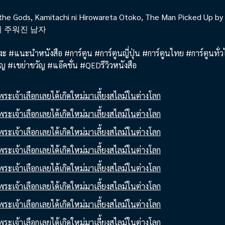
 the Gods, Kamitachi ni Hirowareta Otoko, The Man Picked Up 
게 주워진 남자
งงะ #แนะนำหนังสือ #การ์ตูน #การ์ตูนญี่ปุ่น #การ์ตูนไทย #การ์ตูนทั่
ญ #เขย่าขวัญ #แอ๊คชั่น #QEDรีวิวหนังสือ