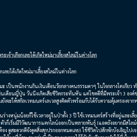
กเลยได้เกิดใหม่มาเลี้ยงสไลม์ในต่างโลก
วมะ เป็นพนักงานกินเงินเดือนวัยกลางคนธรรมดาๆ ในใจกลางโตเกียว ท
เดือนญี่ปุ่น วันนึงเกิดเสียชีวิตกระทันหัน แต่โชคดีที่มีพระเจ้า 3 องค์ช
ถมยังจะให้สกิลเวทมนตร์เลเวลสูงติดตัวพร้อมกับได้รับความคุ้มครองจากพ
ร่างหนุ่มน้อยก็ใช้เวลาอยู่ในป่าตั้ง 3 ปี ใช้เวทมนตร์สร้างที่อยู่และเล
ตัวก็เริ่มมีวิวัฒนาการแตกไลน์ออกเป็นหลายพันธุ์ (แอดยังอยากมีสไลม์ค
อง ดูสะดวกดีจังดูดสิ่งสกปรกออกหมดเลย) ใช้ชีวิตไปสักพักบังเอิญไป