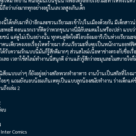
ละให้มาที่บ้าน คนกลุ่มนี้เป็นขุนนางพอได้รู้จักกับเรียวมะทำให้ทึ่ง
นี้ถือว่าเก่งมากทุกอย่างอยู่ในเลเวลสูงเกินเด็ก
นี้ได้กลับมาที่ป่าอีกและชวนเรียวมะเข้าไปในเมืองด้วยกัน มีเด็กสาวน่าร
มะพอดี ตอนแรกเราก็คิดว่าพวกขุนนางนี่มีลับลมคมในหรือเปล่า แบบว่
ชน์ แต่ดูไม่เป็นอย่างนั้น ทุกคนดูจิตใจดีโอบอ้อมอารีเป็นห่วงเรียวมะจา
ป่าคนเดียวคงเจอเรื่องโหดร้ายมา ส่วนเรียวมะที่เคยเป็นพนักงานออฟ
รับความรักแบบนี้มันก็รู้สึกดีมากๆ ส่วนสไลม์เนื้อหาช่างตรงกับชื่อเรื่อ
เลย เวลาใช้สไลม์ทำงานนี่สนุกดี อ่านแล้วรู้สึกว่าละมุนละไมสบายใจก็มั
นิสัยแบบเก่าๆ ก็ยังอยู่อย่างสกิลพวกทำอาหาร งานบ้านเป็นสกิลที่โกงมาก
รื่อยๆ แถมยังนอบน้อมเกินเหตุเป็นแบบลูกน้องสมัยทำงาน ร่างเด็กแต่ข้
านถึงเล่ม 2
2
ม่จบ
N
m Inter Comics