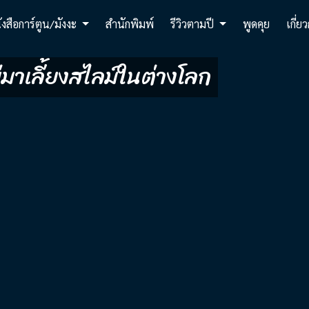
ังสือการ์ตูน/มังงะ
สำนักพิมพ์
รีวิวตามปี
พูดคุย
เกี่ย
่มาเลี้ยงสไลม์ในต่างโลก