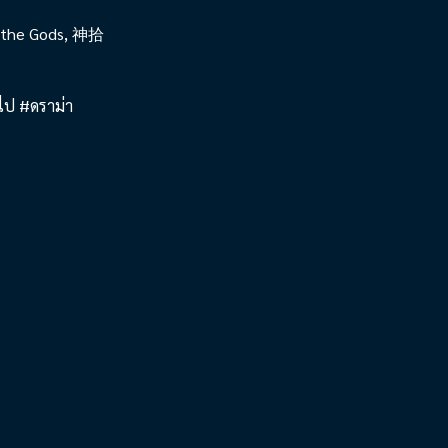
by the Gods, 神拾
วไป #ดราม่า