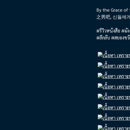
By the Grace of
之男吧, 신들에
#รีวิวหนังสือ #มั
#ลึกลับ #สยองขวั