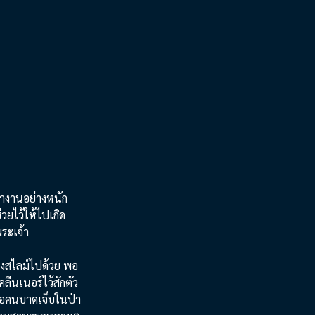
ำงานอย่างหนัก
่วยไว้ให้ไปเกิด
ระเจ้า
ี้ยงสไลม์ไปด้วย พอ
ลีนเนอร์ไว้สักตัว
เจอคนบาดเจ็บในป่า