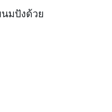
นมปังด้วย