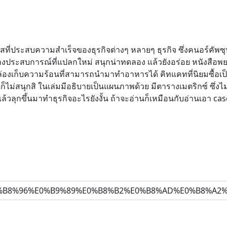
คสที่ประสบความสำเร็จของธุรกิจต่างๆ หลายๆ ธุรกิจ ซึ่งคนอร์คัพซุ
้างประสบการณ์ที่แปลกใหม่ สนุกน่าทดลอง แล้วยังอร่อย หนังสือพย
ชว์ กล่องเก็บความร้อนที่สามารถนำมาทำอาหารได้ คิทแคทที่นิยมซื้
ก็ไม่สนุกสิ ในเล่มมีอธิบายเป็นแผนภาพด้วย มีตารางเมตริกซ์ ซึ่ง
นแล้วลุกขึ้นมาทำธุรกิจอะไรยังงั้น ถ้าจะอ่านก็เหมือนกับอ่านเอา ca