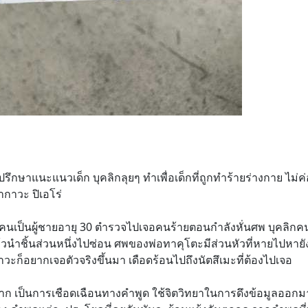
่ปรึกษาแนะแนวเด็ก บุคลิกลุยๆ ทำเพื่อเด็กที่ถูกทำร้ายร่างกาย ไม่ค
ากาวะ ปิเอโร่
ยื่อทุกคนเป็นผู้ชายอายุ 30 ตำรวจไปเจอคนร้ายตอนกำลังหั่นศพ บุคลิ
แล้วนำชิ้นส่วนหนึ่งไปซ่อน ศพของพ่อทาคุโตะมีส่วนหัวที่หายไปหา
วะก็อยากเจอตัวจริงขึ้นมา เดือดร้อนไปถึงนัตสึเมะที่ต้องไปเจอ
มาก เป็นการเชือดเฉือนทางคำพูด ใช้จิตวิทยาในการดึงข้อมูลออกมา 