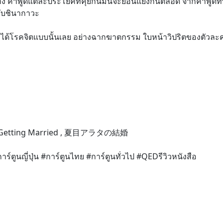
าง คำพูดแต่ละประโยคที่คุยกันมันจะย้อนแย้งกันตลอด จากคำพูดที่พ
ับชินากาวะ
ด้โรคจิตแบบนั้นเลย อย่างฉากฆาตกรรม ใบหน้าวิปริตของตัวละ
me Getting Married , 夏目アラタの結婚
ร์ตูนญี่ปุ่น #การ์ตูนไทย #การ์ตูนทั่วไป #QEDรีวิวหนังสือ