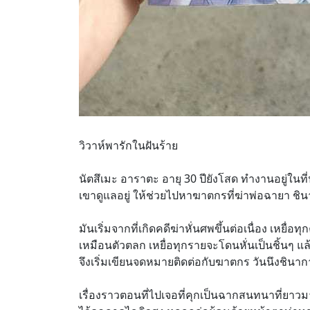
วิวาห์พารักในฝันร้าย
นัตสึเมะ อาราตะ อายุ 30 ปียังโสด ทำงานอยู่ในที
เขาดูแลอยู่ ให้ช่วยไปหาฆาตกรที่ฆ่าพ่อฉายา ชิน
มันเริ่มจากที่เกิดคดีฆ่าหั่นศพขึ้นต่อเนื่อง เห
เหมือนตัวตลก เหยื่อทุกรายจะโดนหั่นเป็นชิ้นๆ 
จึงเริ่มเขียนจดหมายติดต่อกับฆาตกร วันนึงชินากา
เรื่องราวตอนที่ไปเจอที่คุกเป็นฉากสนทนาที่ยาว