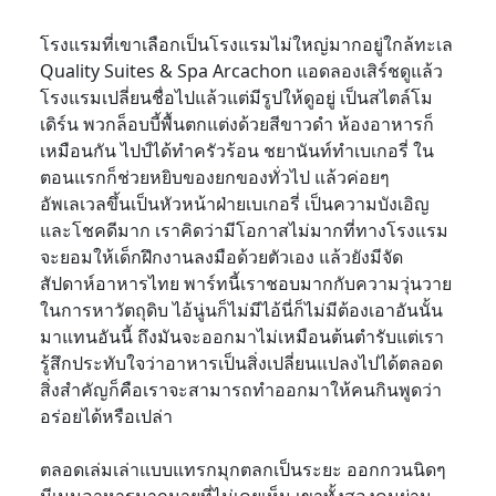
โรงแรมที่เขาเลือกเป็นโรงแรมไม่ใหญ่มากอยู่ใกล้ทะเล
Quality Suites & Spa Arcachon แอดลองเสิร์ชดูแล้ว
โรงแรมเปลี่ยนชื่อไปแล้วแต่มีรูปให้ดูอยู่ เป็นสไตล์โม
เดิร์น พวกล็อบบี้พื้นตกแต่งด้วยสีขาวดำ ห้องอาหารก็
เหมือนกัน ไปป์ได้ทำครัวร้อน ชยานันท์ทำเบเกอรี่ ใน
ตอนแรกก็ช่วยหยิบของยกของทั่วไป แล้วค่อยๆ
อัพเลเวลขึ้นเป็นหัวหน้าฝ่ายเบเกอรี่ เป็นความบังเอิญ
และโชคดีมาก เราคิดว่ามีโอกาสไม่มากที่ทางโรงแรม
จะยอมให้เด็กฝึกงานลงมือด้วยตัวเอง แล้วยังมีจัด
สัปดาห์อาหารไทย พาร์ทนี้เราชอบมากกับความวุ่นวาย
ในการหาวัตถุดิบ ไอ้นู่นก็ไม่มีไอ้นี่ก็ไม่มีต้องเอาอันนั้น
มาแทนอันนี้ ถึงมันจะออกมาไม่เหมือนต้นตำรับแต่เรา
รู้สึกประทับใจว่าอาหารเป็นสิ่งเปลี่ยนแปลงไปได้ตลอด
สิ่งสำคัญก็คือเราจะสามารถทำออกมาให้คนกินพูดว่า
อร่อยได้หรือเปล่า
ตลอดเล่มเล่าแบบแทรกมุกตลกเป็นระยะ ออกกวนนิดๆ