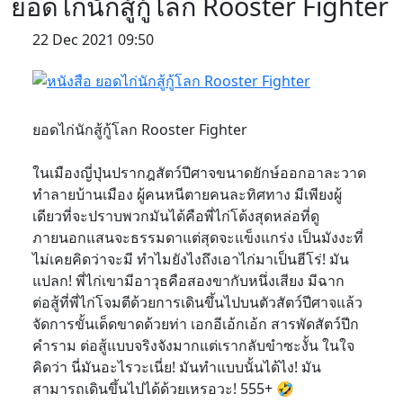
ยอดไก่นักสู้กู้โลก Rooster Fighter
22 Dec 2021 09:50
ยอดไก่นักสู้กู้โลก Rooster Fighter
ในเมืองญี่ปุ่นปรากฎสัตว์ปีศาจขนาดยักษ์ออกอาละวาด
ทำลายบ้านเมือง ผู้คนหนีตายคนละทิศทาง มีเพียงผู้
เดียวที่จะปราบพวกมันได้คือพี่ไก่โต้งสุดหล่อที่ดู
ภายนอกแสนจะธรรมดาแต่สุดจะแข็งแกร่ง เป็นมังงะที่
ไม่เคยคิดว่าจะมี ทำไมยังไงถึงเอาไก่มาเป็นฮีโร่! มัน
แปลก! พี่ไก่เขามีอาวุธคือสองขากับหนึ่งเสียง มีฉาก
ต่อสู้ที่พี่ไก่โจมตีด้วยการเดินขึ้นไปบนตัวสัตว์ปีศาจแล้ว
จัดการขั้นเด็ดขาดด้วยท่า เอกอีเอ้กเอ้ก สารพัดสัตว์ปีก
คำราม ต่อสู้แบบจริงจังมากแต่เรากลับขำซะงั้น ในใจ
คิดว่า นี่มันอะไรวะเนี่ย! มันทำแบบนั้นได้ไง! มัน
สามารถเดินขึ้นไปได้ด้วยเหรอวะ! 555+ 🤣