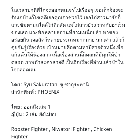
ในเวลาปกติพี่ไก่จะออกพเนจรไปเรื่อยๆ เจอเด็กจ้องจะ
รังแกบ้างก็โชคดีเจอคุณตาช่วยไว้ เจอไก่สาวน่ารักก็
แวะซั่มตามสไตล์ไก่ติดสัด แม่ไก่สาวยั่วสวาทกับฮาเร็ม
ของเธอ แวะพักหลายสถานที่ยามเหนื่อยล้า หาของ
อร่อยกิน เจอสัตว์หลายประเภทมากมาย นก เต่า แล้วก็
คุยกันรู้เรื่องด้วย เป้าหมายคือตามหาปีศาจตัวหนึ่งเพื่อ
แก้แค้นให้น้องสาว เนื้อเรื่องส่วนนี้ก็ตลกดีมีมุกให้ขำ
ตลอด ภาพตัวละครสวยดี เป็นอีกเรื่องที่อ่านแล้วขำใน
ใจตลอดเล่ม
โดย : Syu Sakuratani ชู ซากุระทานิ
สำนักพิมพ์ : PHOENIX
ไทย : ออกถึงเล่ม 1
ญี่ปุ่น : 2 เล่ม ยังไม่จบ
Rooster Fighter , Niwatori Fighter , Chicken
Fighter