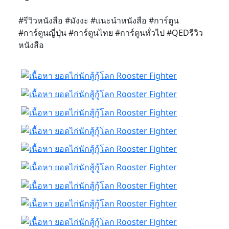
#รีวิวหนังสือ #มังงะ #แนะนำหนังสือ #การ์ตูน
#การ์ตูนญี่ปุ่น #การ์ตูนไทย #การ์ตูนทั่วไป #QEDรีวิว
หนังสือ