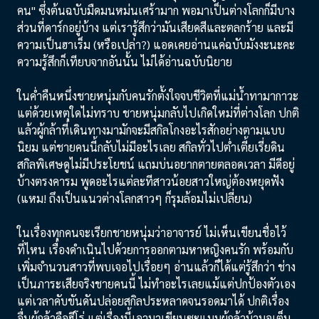
คน" ซึ่งต้นฉบับมืดมนหม่นเศร้ามาก พอมาเป็นต่างโลกก็มีบาง
ส่วนที่ดาร์กอยู่บ้าง แต่เรารู้สึกว่ามันเสียดสีและตลกร้าย และมี
ความเป็นฮาเร็ม (หรือเปล่า?) แอดเคยอ่านแค่ฉบับมังงะนะคะ
ความรู้สึกก็เทียบจากอันนั้น ไม่ได้อ่านฉบับนิยาย
ในค่ำคืนหนึ่งชายหนุ่มกับคนรักตั้งใจจบชีวิตที่แม่น้ำทามากาวะ
แต่ด้วยเหตุใดไม่ทราบ ชายหนุ่มกลับไปเกิดใหม่ที่ต่างโลก ปกติ
แล้วผู้กล้าที่เดินทางมามักจะมีสกิลโกงอะไรสักอย่างตามแบบ
นิยม แต่ชายคนนี้กลับไม่มีอะไรเลย สกิลทั่วไปต่ำเตี้ยเรี่ยดิน
สกิลพิเศษดูไม่มีประโยชน์ แถมบ่นอยากตายตลอดเวลา มีดีอยู่
บ้างตรงคารม พูดอะไรแต่ละทีสาวน้อยสาวใหญ่ต้องหยุดฟัง
(แหม! ถึงเป็นแนวต่างโลกสาวๆ ก็รุมล้อมไม่เปลี่ยน)
ในเรื่องทุกคนจะเรียกชายหนุ่มว่าอาจารย์ ไม่เห็นเขียนชื่อไว้
ที่ไหน เรื่องดำเนินไปด้วยการออกตามหาหญิงคนรัก พร้อมกับ
เพิ่มจำนวนสาวที่พบเจอไปเรื่อยๆ อ่านแล้วก็ได้แต่รู้สึกว่า ช่าง
เป็นภาระเสียจริงชายคนนี้ ไม่ทำอะไรเลยแม้แต่ปกป้องตัวเอง
แต่เวลาคับขันดันปล่อยสกิลประหลาดจนรอดมาได้ ปกติเรื่อง
อื่นผู้กล้าคือฮีโร่ แต่เรื่องนี้เอามาเขียนซะแบบผู้กล้าบ้าบอเต็ม