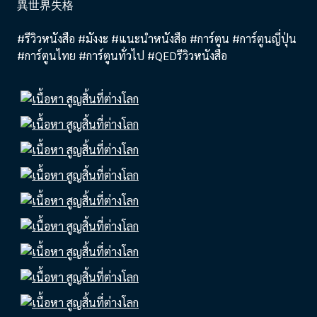
異世界失格
#รีวิวหนังสือ #มังงะ #แนะนำหนังสือ #การ์ตูน #การ์ตูนญี่ปุ่น
#การ์ตูนไทย #การ์ตูนทั่วไป #QEDรีวิวหนังสือ