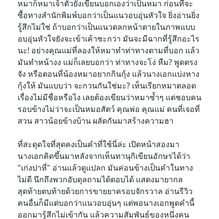
หมาก็หมาเจ้าตัวยังเขียนบอกเองว่าเป็นหมา ก่อนที่จะ
ซื้อทางสำนักพิมพ์บอกว่าเป็นแนวอบอุ่นหัวใจ ยิ่งอ่านยิ่ง
รู้สึกไม่ใช่ ถ้าบอกว่าเป็นแนวตลกหน้าตายในภาพแบบ
อบอุ่นหัวใจยังจะเข้าเค้าซะกว่า มันจะมีฉากที่รู้สึกอะไร
นะ! อย่างคุณแม่ที่ลองให้หมาทำท่าทางตามที่บอก แล้ว
มันทำหน้างง แม่ก็เลยบอกว่า ท่าทางจะโง่ หืม? พูดตรง
จัง หรือตอนที่น้องหมาอยากกินกุ้ง แล้วนางเอกแบ่งหาง
กุ้งให้ มันแบบว่า จะกวนกันใช่มะ? เห็นเรียกหมาตลอด
เรื่องไม่มีชื่อหรือไง เลยต้องเขียนว่าหมาซ้ำๆ แต่ชอบคน
รอบข้างไม่ว่าจะเป็นหมอสัตว์ คุณพ่อ คุณแม่ คนที่เจอที่
สวน สาวน้อยข้างบ้าน ผลัดกันมาสร้างความฮา
ที่สะดุดใจที่สุดคงเป็นคำที่ใช้นี่ล่ะ เปิดหน้าสองมา
นางเอกคิดขึ้นมาหลังจากเห็นทานุกิเขียนอักษรได้ว่า
"เก่งปาหี่" อ่านแล้วดูแปลก มันค่อนข้างเป็นคำในทาง
ไม่ดี นึกถึงพวกอับดุลถามได้ตอบได้ แสดงมายากล
สุดท้ายตบท้ายด้วยการขายยาครอบจักรวาล อ่านรีวิว
คนอื่นก็มีแต่บอกว่าแนวอบอุ่นๆ แต่พอนางเอกพูดคำนี้
ออกมารู้สึกไม่เข้ากัน แล้วความสัมพันธ์ของหนึ่งคน