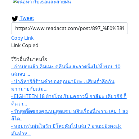
Tweet
Copy Link
Link Copied
รีวิวอื่นที่น่าสนใจ
- อ่านจบแล้ว คิมเมะ คลีนนิ่ง สะอาดนิ้งไม่ทิ้งรอย 10
เล่มจบ ...
- ปาฏิหาริย์ร้านชำของคุณนามิยะ . เสียงร่ำลือกัน
มากมายกับเล่ม...
- EIGHTEEN 18 ย้ายโรงเรียนคราวนี้ อาสึมะ เคียวอิจิ ก็
คิดว่า...
- รักสุดจี๊ดของคุณหนูสุดแซบ หยิบเรื่องนี้เพราะเล่ม 1 ลง
สีได...
- หอมกรุ่นอุ่นไอรัก มิโสะคัมไป เล่ม 7 ยาเอะยังคงมุ่ง
มั่นทำห...