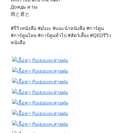
Дождь и ты
雨と君と
#รีวิวหนังสือ #มังงะ #แนะนำหนังสือ #การ์ตูน
#การ์ตูนไทย #การ์ตูนทั่วไป #สัตว์เลี้ยง #QEDรีวิว
หนังสือ