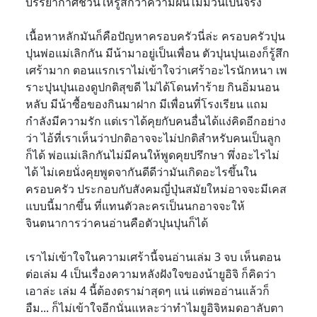
บรรยากาศชวนให้รู้สึกว่าความฝันไม่มีวันเป็นจริง
เนื้อหาหลักมันก็คือปัญหาครอบครัวนี่ล่ะ ครอบครัวปุน
ปุนพ่อแม่เลิกกัน มีน้ามาอยู่เป็นเพื่อน ตัวปุนปุนเองก็รู้สึก
เศร้ามาก ตอนแรกเราไม่เข้าใจว่าเศร้าอะไรนักหนา เพ
ราะปุนปุนเองดูปกติสุขดี ไม่ได้โดนทำร้าย กินอิ่มนอน
หลับ มีน้าซื้อของกินมาฝาก มีเพื่อนที่โรงเรียน แถม
กำลังมีความรัก แต่เราได้คุยกับคนอื่นได้แง่คิดอีกอย่าง
ว่า ไอ้ที่เราเห็นว่าปกติอาจจะไม่ปกติสำหรับคนเป็นลูก
ก็ได้ พ่อแม่เลิกกันไม่มีคนให้พูดคุยปรึกษา พึ่งอะไรไม่
ได้ ไม่เคยนั่งคุยพูดจากันดีดีว่ามันเกิดอะไรขึ้นใน
ครอบครัว ประกอบกับสังคมญี่ปุ่นสมัยใหม่อาจจะมีเคส
แบบนี้มากขึ้น ที่แทนตัวละครเป็นนกอาจจะให้
จินตนาการว่าคนอ่านคือตัวปุนปุนก็ได้
เราไม่เข้าใจในความเศร้านี้จนอ่านเล่ม 3 จบ เห็นตอน
ต่อเล่ม 4 เป็นเรื่องความหลังฝังใจของน้ายูอิจิ ก็คิดว่า
เอาล่ะ เล่ม 4 นี้ต้องดราม่าสุดๆ แน่ แต่พออ่านแล้วก็
อืม... ก็ไม่เข้าใจอีกนั่นแหละว่าทำไมยูอิจิหมดอาลับตา