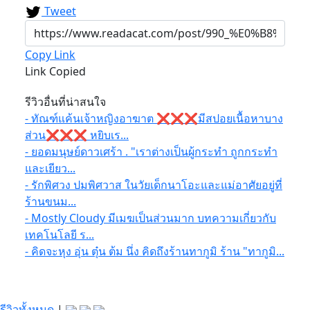
Tweet
Copy Link
Link Copied
รีวิวอื่นที่น่าสนใจ
- ทัณฑ์แค้นเจ้าหญิงอาฆาต ❌❌❌มีสปอยเนื้อหาบาง
ส่วน❌❌❌ หยิบเร...
- ยอดมนุษย์ดาวเศร้า . "เราต่างเป็นผู้กระทำ ถูกกระทำ
และเยียว...
- รักพิศวง ปมพิศวาส ในวัยเด็กนาโอะและแม่อาศัยอยู่ที่
ร้านขนม...
- Mostly Cloudy มีเมฆเป็นส่วนมาก บทความเกี่ยวกับ
เทคโนโลยี ร...
- คิดจะหุง อุ่น ตุ๋น ต้ม นึ่ง คิดถึงร้านทากูมิ ร้าน "ทากูมิ...
รีวิวทั้งหมด
|