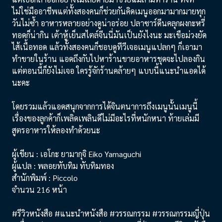
ไม่ใช่มืออาชีพแต่ทั้งสองคนก็ช่วยกันคิดเมนูออกมามากมายทุก
วันไม่ซ้ำ อาหารหลายอย่างดูน่าอร่อย ปลาซาร์ดีนคลุกผงกะหรี่
ทอดก็น่ากิน เต้าหู้เย็นสไตล์จีนนี่มันเป็นยังไงนะ มะเขือม่วงยัด
ไส้เนื้อทอด แล้วทั้งสองคนก็ชอบดูทีวีเจอเมนูแปลกๆ ก็เอามา
ทำขายในร้าน แอดถึงกับไปหาร้านขายอาหารชุดจะไปลองกิน
แต่ตอนนี้ก็ยังไม่เจอ ใครรู้จักร้านคล้ายๆ แบบนี้แนะนำแอดได้
นะคะ
โดยรวมแล้วแอดสนุกจากการได้จินตนาการถึงเมนูนั้นเมนูนี้
เรื่องของลูกค้าก็เพลิดเพลินดีไม่มีอะไรที่หนักหนา ท้ายเล่มมี
สูตรอาหารให้ลองทำด้วยนะ
ผู้เขียน : เอโกะ ยามากุจิ Eiko Yamaguchi
ผู้แปล : พลอยทับทิม ทับทิมทอง
สำนักพิมพ์ : Piccolo
จำนวน 216 หน้า
#รีวิวหนังสือ #แนะนำหนังสือ #วรรณกรรม #วรรณกรรมญี่ปุ่น