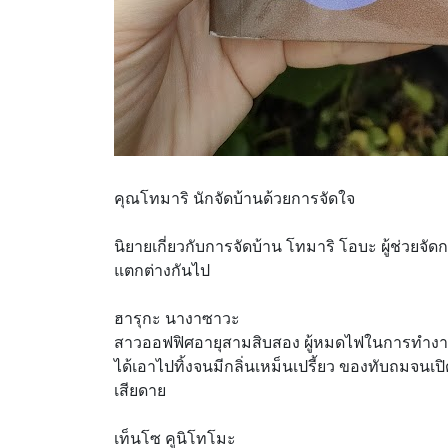
คุณโทมาริ นักจัดบ้านด้วยการจัดใจ
นิยายเกี่ยวกับการจัดบ้าน โทมาริ โอบะ ผู้ช่วย
แตกต่างกันไป
ฮารุกะ นางาซาวะ
สาวออฟฟิศอายุสามสิบสอง ผู้หมดไฟในการทำงาน ห
ได้เอาไปทิ้งจนมีกลิ่นเหม็นเปรี้ยว ของทับถมจนเปิดตู้
เสียดาย
เท็นโซ คูนิโทโมะ