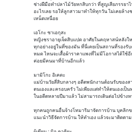
ช่างฝีมือทำปลาไม้วัยหกสิบกว่า ที่สูญเสียภรรยา
อะไรเลย รอให้ลูกสาวมาทำให้ทุกวัน ไม่เคยล้างชา
เหน็ดเหนื่อย
เอโกะ ซาเอกุสะ
หญิงชราอายุเจ็ดสิบแปด อาศัยในคฤหาสน์หลังใหญ่ต
ทุกอย่างอยู่ในที่ของมัน ที่นี่เคยเป็นสถานที่ร
หมด ไหนจะเสื้อผ้าราคาแพงที่ไม่มีโอกาสได้ใช้อีกแล
ค่อยมีคนมาที่บ้านอีกแล้ว
มามิโกะ อิเคดะ
แม่บ้านวัยสี่สิบกลางๆ อดีตพนักงานต้อนรับของ
ตนเองและครอบครัว ไม่เพียงแต่ทำให้ตนเองเป็นทุก
ในอดีตหลายปีมาแล้ว ไม่สามารถเดินต่อไปข้างหน
ทุกคนถูกคนอื่นจ้างโทมาริมาจัดการบ้าน บุคลิกของ
แนะนำวิธีจัดการบ้าน ให้ทำเอง แล้วจะมาติดตามผ
ผู้เขียน : มิอุ คาคิยะ