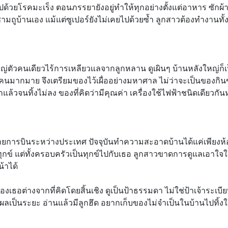
ไปด้วยโรคมะเร็ง ตอนภรรยายังอยู่ทำให้ทุกอย่างตั้งแต่อาหาร ซัก
มถูบ้านเอง แม้แต่ซูเปอร์ยังไม่เคยไปด้วยซ้ำ ลูกสาวต้องทำงานทั้
ัวคนเดียวไร้การเหลียวแลจากลูกหลาน ดูเผินๆ บ้านหลังใหญ่ก็เป็นร
องรับคนมากมาย จึงเตรียมของไว้เผื่ออย่างมหาศาล ไม่ว่าจะเป็นของ
้วจนทิ้งไม่ลง ของที่คิดว่ามีคุณค่า เครื่องใช้ไฟฟ้าชนิดเดียวกันหล
สายการบินระหว่างประเทศ ปัจจุบันทำความสะอาดบ้านได้แค่เพียงห
ข์ แต่ทั้งครอบครัวเป็นทุกข์ไปกับเธอ ลูกสาวขาดการดูแลเอาใจใส่ 
้าได้
เธอต่างจากที่คิดโดยสิ้นเชิง ดูเป็นป้าธรรมดา ไม่ใช่ป้าเจ้าระเบี
ลเป็นระยะ อ่านแล้วมีลูกฮึด อยากเก็บของไม่จำเป็นในบ้านไปทิ้งใ