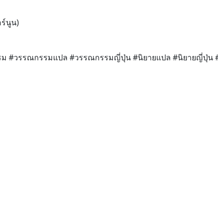
ร์นูน)
ม #วรรณกรรมแปล #วรรณกรรมญี่ปุ่น #นิยายแปล #นิยายญี่ปุ่น #น