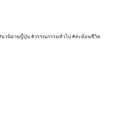
วนิยายญี่ปุ่น #วรรณกรรมทั่วไป #สะท้อนชีวิต